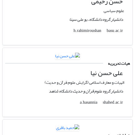
حسن رحیمی
علوم سیاسی
دانشیار گروه دانشگاه، بو علی سینا
basu.ac.ir
h.rahimiroushan
هیات تحریریه
علی حسن نیا
الهیات و معارف اسلامی (گرایش علوم قرآن و حدیث)
دانشیار گروه علوم قرآن و حدیث دانشگاه شاهد
shahed.ac.ir
a.hasannia