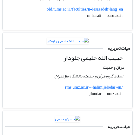
old.tums.ac.ir/faculties/n-iesazadeh?lang=en
basu.ac.ir
m.harati
هیات تحریریه
حبیب الله حلیمی جلودار
قرآن و حدیث
استاد گروه قرآن و حدیث، دانشگاه مازندران
rms.umz.ac.ir/~halimijelodar/en/
umz.ac.ir
jloudar
هیات تحریریه