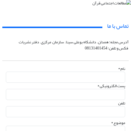
تماس با ما
آدرس مجله: همدان. دانشکاه بوعلی سینا. سازمان مرکزی. دفتر نشریات
فکس و تلفن: 08131401454
نام *
پست الکترونیکی *
تلفن
موضوع *