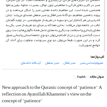
صبر در کاربردهای قرآنی با مفاهیمی چون توکل،‌ بصیرت، صلوه،‌ یقین و تقوا
همنشین شده است. این مفاهیم دامنه معنایی صبر را شکل می‌دهند و در
پیوند با همین مفاهیم، دو گانۀ صبر فعّال و صبر منفعل مصداق می‌یابد؛ چنان
که پذیرش هر کدام از این دو سویه در تعریف از مفهوم صبر، در تولید گفتمان
غالب در جامعه موثر می‌افتد؛ به این معنا که بر مبنای دو تعریف از صبر، یکی به
معنای پایداری و استقامت و دیگری به معنای تحمل همۀ ناگواری‌ها و دست روی
دست گذاشتن و تن زدن از اقدام می‌توان دو نوع جامعه انسانی و ایمانی تصوّر
کرد و در این صورت طبعاً می‌توان دو نوع سرنوشت متفاوت برای آحاد آن
جوامع تصویرکرد.
کلیدواژه‌ها
مفهوم‌شناسی صبر
صبر فعال
صبر منفعل
آیت‌الله خامنه‌ای
عنوان مقاله
English
New approach to the Quranic concept of "patience" A
reflection on Ayatollah Khamenei's view on the
concept of "patience"