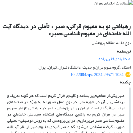
رهیافتی نو به مفهوم قرآنی« صبر » تأملی در دیدگاه آیت
الله خامنه‌ای در مفهوم شناسی «صبر»
نوع مقاله : مقاله پژوهشی
نویسنده
عبدالهادی فقهی زاده
استاد، گروه علوم قرآن و حدیث، دانشگاه تهران، تهران، ایران
10.22084/qss.2024.29571.1054
چکیده
صبر یکی از مفاهیم پر بسامد و کلیدی قرآن کریم است که هر گونه تعریف و
برداشتی از آن در حوزه نظر، در نوع عمل صبورانه به ویژه در صحنه‌های
اجتماعی اثرگذار است. از این رو در پژوهش حاضر در خوانشی تازه از مفهوم
صبر در قرآن کریم به واکاوی دیدگاه‌های آیت‌الله سیدعلی خامنه‌ای در
مفهوم‌شناسی صبر می‌پردازیم. در این پژوهش که به روش توصیفی- تحلیلی
صورت گرفته مشخص می‌شود که عنصر کلیدی مفهوم صبر از نظر آیت‌الله
خامنه‌ای در کاربردهای قرآنی آن پایداری و استقامت است. در این نگرش،