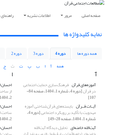
صفحه اصلی
مرور
اطلاعات نشریه
راهنمای 
نمایه کلیدواژه ها
همه دوره ها
دوره 4
دوره 3
دوره 2
همه
آ
ا
ب
پ
ت
ث
ج
آ
ا
آموزه‌های قرآن
فرهنگ‌سازی حمایت اجتماعی
احسان ا
در قرآن
[دوره 4، شماره 1، 1404، صفحه 84-
از ساحت 
107]
2، 1404، صفحه 240-267]
آیــات قــرآن
بایسته‌های قرآن‌شناختی آموزه‌
احسان ا
مهدویت با تأکید بر رویکرد اجتماعی
[دوره 4،
ساحت ال
شماره 1، 1404، صفحه 28-49]
2، 1404، صفحه 240-267]
آیت‌الله خامنه‌ای
تحلیل دیدگاه آیت‌الله
احسان 
خامنه‌ای (دام ظلّه)ّ دربارۀ «قول الزور» و نقد آراء
ساحت ال