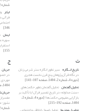
شماره 2، 1404، صفحه 32-63]
ایثار
وا
قرآنی در
اجتماعی
346]
ایمان
ت
سوره عصر
استقرای
155]
ت
ج
تاریخ انــگاره
سیر تطور انگاره ستر شرعی زنان
جریان
در نگاه قرآن‌پژوهان پنج قرن نخست هجری
در خصوص
[دوره 4، شماره 2، 1404، صفحه 107-141]
موردی آیه 34 سور
1404، صفحه 6-31]
تحلیل گفتمان
تحلیل گفتمان تطور حکمت‌های
«سنت مداوله» در تاریخ تفسیر قرآن (با تأ کید بر
جریان‌
بازآرایی مفهومی حکمت‌ها)
[دوره 4، شماره 2،
مفسران
1404، صفحه 192-215]
نشوز: مطالع
شماره 2، 1404، صفحه 6-31]
تحلیــل محتــوا
تحلیل اصول اخلاقی و اجتماعی