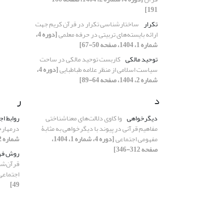
191]
تکرار
ساختارشناسی تکرار در قرآن کریم جهت
ارائه بایسته‌های تربیتی در حرفه معلمی
[دوره 4،
شماره 1، 1404، صفحه 50-67]
توحید مالکی
کاربست توحید مالکی در ساحت
سیاست اسلامی از منظر علامه طباطبایی
[دوره 4،
شماره 2، 1404، صفحه 64-89]
د
ر
دیگرخواهی
وا کاوی دلالت‌های معناشناختی
روابط اج
مفاهیم قرآنی در پیوند با دیگرخواهی به مثابۀ
درمهارح
مفهومی اجتماعی
[دوره 4، شماره 1، 1404،
شماره 2، 1404، صفحه 142-165]
صفحه 312-346]
روش فهـ
قرآن‌شنا
اجتماعی
49]