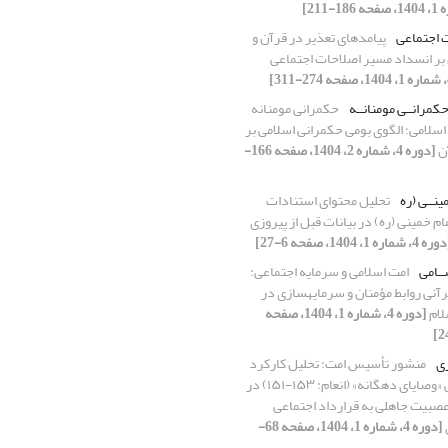
 اجتماعی
پیامدهای تعذیر در قرآن و
 بر انسداد مسیر اصلاحات اجتماعی
حکمرانــی مومنانــه
حکمرانی مومنانه
اسلامی؛ الگوی بومی حکمرانی اسلامی بر
آن
[دوره 4، شماره 2، 1404، صفحه 166-
ینــی (ره
تحلیل محتوای استنادات
ام خمینی (ره) در بیانات قبل از پیروزی
 4، شماره 1، 1404، صفحه 6-27]
ــامی
امت اسلامی و سرمایه اجتماعی:
رآنی روابط مؤمنان و سرمایهسازی در
لام
[دوره 4، شماره 1، 1404، صفحه
ی
منشور تأسیس امت: تحلیل کارکرد
اجتماعی «وصایای دهگانه» (انعام: ۱۵۳-۱۵۱) در
 عصبیت جاهلی به قرارداد اجتماعی
[دوره 4، شماره 1، 1404، صفحه 68-