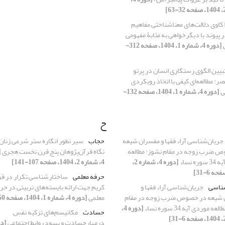
 کاوی دلالت‌های معناشناختی مفاهیم
 پیوند با دیگرخواهی به مثابۀ مفهومی
[دوره 4، شماره 1، 1404، صفحه 312-
بیین الگوی رستگاری انسان در پرتو
: مطالعه‌ای کیفی با اتخاذ رویکردی
ی
[دوره 4، شماره 1، 1404، صفحه 132-
ح
جریان‌شناسی آراء فقها و مفسران شیعه
حجاب
سیر تطور انگاره ستر شرعی زنان
 ضرب زوجه در مقام نشوز: مطالعه
نگاه قرآن‌پژوهان پنج قرن نخست هجری
[
ه نساء
[دوره 4، شماره 2،
4، شماره 2، 1404، صفحه 107-141]
حرفه معلمی
ساختارشناسی تکرار در قر
شناسی
جریان‌شناسی آراء فقها و
کریم جهت ارائه بایسته‌های تربیتی در حر
 شیعه در خصوص ضرب زوجه در مقام
معلمی
[دوره 4، شماره 1، 1404، صفحه 50-67]
ه موردی آیه 34 سوره نساء
[دوره 4،
حسادت
مکانیسم‌های تزکیه نفس
درمهارحسادت و بهبود روابط اجتماعی