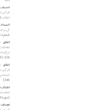
اندیشــه
قرآنی ام
انقلاب
[دوره
انسداد 
آن بر ا
شماره 1، 1404، صفحه 274-311]
انفاق
ت
تعاملات
تزکیه ا
156-185]
انفاق
و
قرآنی در
اجتماعی
346]
انقـلاب 
امام خمی
[دوره 4، شماره 1، 1404، صفحه 6-27]
اهداف ج
کریم، با