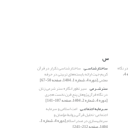
س
ر نگاه
ساختارشناســی
ساختارشناسی تکرار در قرآن
[دوره 4،
کریم جهت ارائه بایسته‌های تربیتی در حرفه
معلمی
[دوره 4، شماره 1، 1404، صفحه 50-67]
سترشــرعی
سیر تطور انگاره ستر شرعی زنان
در نگاه قرآن‌پژوهان پنج قرن نخست هجری
[دوره 4، شماره 2، 1404، صفحه 107-141]
ســرمایه اجتماعــی
امت اسلامی و سرمایه
اجتماعی: تحلیل قرآنی روابط مؤمنان و
سرمایهسازی در صدر اسلام
[دوره 4، شماره 1،
1404، صفحه 212-241]