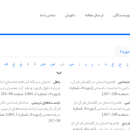
نویسندگان
ارسال مقاله
داوران
تماس با ما
دوره 1
چ
ح
خ
د
ذ
ر
ز
ژ
س
ش
ص
ض
ط
ظ
ع
غ
ف
ب
جتماعی
قلمرو احسان در گفتمان قرآن:
باطل
تحلیل دیدگاه آیت‌الله خامنه‌ای (دام 
الهی تا مناسبات انسانی
[دوره 4، شماره
دربارۀ «قول الزور» و نقد آراء مفسران دربا
[دوره 4، شماره 2، 1404، صفحه 90-105]
لهی
قلمرو احسان در گفتمان قرآن: از
بایســته‌های تربیتی
ساختارشناسی تکرا
هی تا مناسبات انسانی
[دوره 4، شماره
قرآن کریم جهت ارائه بایسته‌های تربیتی 
حرفه معلمی
[دوره 4، شماره 
50-67]
فردی
قلمرو احسان در گفتمان قرآن: از
هی تا مناسبات انسانی
[دوره 4، شماره