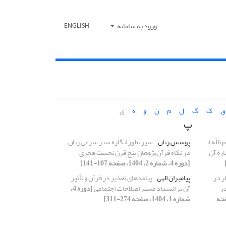
ورود به سامانه
ENGLISH
ق
ک
گ
ل
م
ن
و
ه
ی
پ
ظلّه)ّ
پوشش زنان
سیر تطور انگاره ستر شرعی زنان
رۀ آن
در نگاه قرآن‌پژوهان پنج قرن نخست هجری
[دوره 4، شماره 2، 1404، صفحه 107-141]
ر در
پیامبران الهی
پیامدهای تعذیر در قرآن و تأثیر
در
آن بر انسداد مسیر اصلاحات اجتماعی
[دوره 4،
1، 1404، صفحه
شماره 1، 1404، صفحه 274-311]