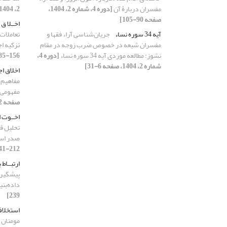
مفسران دربارۀ آن
[دوره 4، شماره 2، 1404،
2، 1404، صفحه 240-267]
صفحه 90-105]
اخــلا ق
آیه 34 سوره نساء
جریان‌شناسی آراء فقها و
تعاملات
مفسران شیعه در خصوص ضرب زوجه در مقام
تزکیه ا
نشوز: مطالعه موردی آیه 34 سوره نساء
[دوره 4،
156-185]
شماره 2، 1404، صفحه 6-31]
اخلاق ا
مفاهیم ق
مفهومی 
صفحه 312-346]
اخــوت ا
تحلیل ق
صدر اس
212-241]
ارتبــاط 
پیشگیری
داده‌بنی
239]
استخلا
مومنان در ز