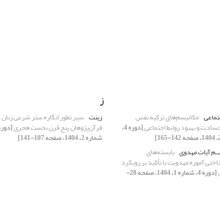
ز
تماعی
مکانیسم‌های تزکیه نفس
زینت
سیر تطور انگاره ستر شرعی زنان د
سادت و بهبود روابط اجتماعی
[دوره 4،
قرآن‌پژوهان پنج قرن نخست هجری
شماره 2، 1404، صفحه 107-141]
ـم آیات مهدوی
بایسته‌های
ختی آموزه‌ مهدویت با تأکید بر رویکرد
[دوره 4، شماره 1، 1404، صفحه 28-