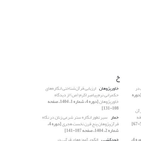
خ
 در
خاورپژوهان
ارزیابی قرآن‌شناختی انگاره‌های
دوره
حکمرانی نرم پیامبر اکرم (ص) از دیدگاه
خاورپژوهان
[دوره 4، شماره 1، 1404، صفحه
108-131]
آن
فه
خمار
سیر تطور انگاره ستر شرعی زنان در نگاه
قرآن‌پژوهان پنج قرن نخست هجری
[دوره 4،
شماره 2، 1404، صفحه 107-141]
[دوره 4،
خودکشــی
الگوی آموز‌ه‌های قرآنی در