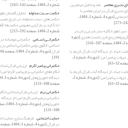
ای تدبری معاصر
نقد و تحلیل مهم‌ترین
شماره 2، 1404، صفحه 142-165]
ی تدبری قرآن در ایران معاصر با
حکمت ســنت مداوله
تحلیل گفتمان تطو
اجتماعی
[دوره 4، شماره 1، 1404،
حکمت‌های «سنت مداوله» در تاریخ تفسیر
(با تأ کید بر بازآرایی مفهومی حکمت‌ها)
سیر تطور انگاره ستر شرعی زنان در
شماره 2، 1404، صفحه 192-215]
آن‌پژوهان پنج قرن نخست هجری
[دوره
حکمرانــی اســامی
حکمرانی مومنانه در 
اسلامی؛ الگوی بومی حکمرانی اسلامی بر پا
ایت جهاد، از دیدگاه آیات قرآن کریم، با
قرآن
بر غزوات پیامبر(ص)
[دوره 4، شماره 2،
191]
حکمرانی پیامبر اکرم
ارزیابی قرآن‌شناخ
ایت جهاد، از دیدگاه آیات قرآن کریم، با
انگاره‌های حکمرانی نرم پیامبر اکرم (ص) 
بر غزوات پیامبر(ص)
[دوره 4، شماره 2،
دیدگاه خاورپژوهان
صفحه 108-131]
حکمرانی نرم
ارزیابی قرآن‌شناختی انگار
حکمرانی نرم پیامبر اکرم (ص) از دیدگاه
خاورپژوهان
[دوره 4، شماره 1
108-131]
حمایت اجتماعی
فرهنگ‌سازی حمایت اج
در قرآن