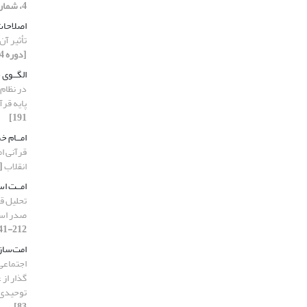
4، شماره 1، 1404، صفحه 186-211]
اصلاحات
تأثیر آن
[دوره 4، شماره 1، 1404، صفحه 274-311]
الگــوی 
در نظام 
پایه قر
191]
امــام خم
قرآنی ام
انقلاب
[دوره
امــت اس
تحلیل ق
صدر اس
212-241]
امت‌ساز
گذار از
توحیدی
83]