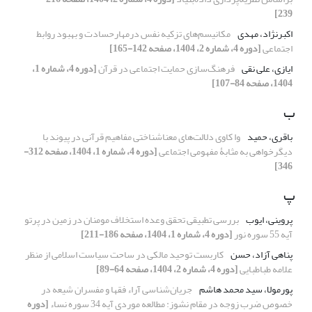
239]
اکبرنژاد، مهدی
مکانیسم‌های تزکیه نفس درمهارحسادت و بهبود روابط
اجتماعی
[دوره 4، شماره 2، 1404، صفحه 142-165]
ایازی، علی نقی
فرهنگ‌سازی حمایت اجتماعی در قرآن
[دوره 4، شماره 1،
1404، صفحه 84-107]
ب
باقری، حمید
وا کاوی دلالت‌های معناشناختی مفاهیم قرآنی در پیوند با
دیگرخواهی به مثابۀ مفهومی اجتماعی
[دوره 4، شماره 1، 1404، صفحه 312-
346]
پ
پروینی، ایوب
بررسی تطبیقی تحقق وعده استخلاف مومنان در زمین در پرتو
آیه 55 سوره نور
[دوره 4، شماره 1، 1404، صفحه 186-211]
پناهی آزاد، حسن
کاربست توحید مالکی در ساحت سیاست اسلامی از منظر
علامه طباطبایی
[دوره 4، شماره 2، 1404، صفحه 64-89]
پورمولا، سید محمد هاشم
جریان‌شناسی آراء فقها و مفسران شیعه در
خصوص ضرب زوجه در مقام نشوز: مطالعه موردی آیه 34 سوره نساء
[دوره