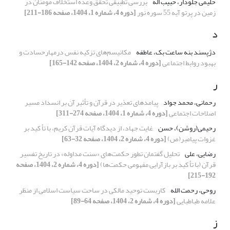
حلیمی جلودار، حبیب اله
بررسی تطبیقی تحقق وعده استخلاف مومنان در
زمین در پرتو آیه 55 سوره نور
[دوره 4، شماره 1، 1404، صفحه 186-211]
د
دژپسند بنه ساعت بک، عاطفه
مکانیسم‌های تزکیه نفس درمهارحسادت و
بهبود روابط اجتماعی
[دوره 4، شماره 2، 1404، صفحه 142-165]
ر
رحمانی، محمد جواد
پیامدهای تعذیر در قرآن و تأثیر آن بر انسداد مسیر
اصلاحات اجتماعی
[دوره 4، شماره 1، 1404، صفحه 274-311]
رحیمی(روشن)، حسن
غایت جهاد، از دیدگاه آیات قرآن کریم، با تأ کید بر
غزوات پیامبر(ص)
[دوره 4، شماره 2، 1404، صفحه 32-63]
رضایی، علی
تحلیل گفتمان تطور حکمت‌های «سنت مداوله» در تاریخ تفسیر
قرآن (با تأ کید بر بازآرایی مفهومی حکمت‌ها)
[دوره 4، شماره 2، 1404، صفحه
192-215]
روحی، رحمت الله
کاربست توحید مالکی در ساحت سیاست اسلامی از منظر
علامه طباطبایی
[دوره 4، شماره 2، 1404، صفحه 64-89]
ز