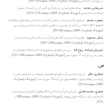
بر رویکرد اجتماعی
[دوره 4، شماره 1، 1404، صفحه 28-49]
شریفانی، محمد
پیامدهای تعذیر در قرآن و تأثیر آن بر انسداد مسیر
اصلاحات اجتماعی
[دوره 4، شماره 1، 1404، صفحه 274-311]
شعیب، میثم
منشور تأسیس امت: تحلیل کارکرد اجتماعی «وصایای دهگانه»
(انعام: ۱۵۳-۱۵۱) در گذار از عصبیت جاهلی به قرارداد اجتماعی توحیدی
[دوره 4، شماره 1، 1404، صفحه 68-83]
شکر، محمود
قلمرو احسان در گفتمان قرآن: از ساحت الهی تا مناسبات
انسانی
[دوره 4، شماره 2، 1404، صفحه 240-267]
شیریان مهشاد، روح اله
بررسی تطبیقی تحقق وعده استخلاف مومنان در
زمین در پرتو آیه 55 سوره نور
[دوره 4، شماره 1، 1404، صفحه 186-211]
ص
صفاری، باقر
جریان‌شناسی آراء فقها و مفسران شیعه در خصوص ضرب
زوجه در مقام نشوز: مطالعه موردی آیه 34 سوره نساء
[دوره 4، شماره 2،
1404، صفحه 6-31]
صفری، محمد هادی
ارزیابی قرآن‌شناختی انگاره‌های حکمرانی نرم پیامبر
اکرم (ص) از دیدگاه خاورپژوهان
[دوره 4، شماره 1، 1404، صفحه 108-
131]