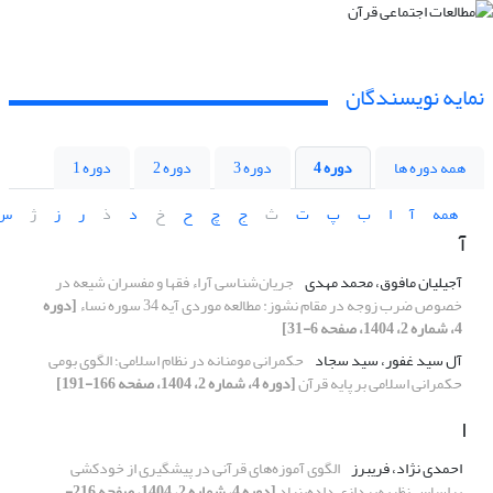
نمایه نویسندگان
همه دوره ها
دوره 4
دوره 3
دوره 2
دوره 1
همه
آ
ا
ب
پ
ت
ث
ج
چ
ح
خ
د
ذ
ر
ز
ژ
س
آ
آجیلیان مافوق، محمد مهدی
جریان‌شناسی آراء فقها و مفسران شیعه در
خصوص ضرب زوجه در مقام نشوز: مطالعه موردی آیه 34 سوره نساء
[دوره
4، شماره 2، 1404، صفحه 6-31]
آل سید غفور، سید سجاد
حکمرانی مومنانه در نظام اسلامی؛ الگوی بومی
حکمرانی اسلامی بر پایه قرآن
[دوره 4، شماره 2، 1404، صفحه 166-191]
ا
احمدی نژاد، فریبرز
الگوی آموز‌ه‌های قرآنی در پیشگیری از خودکشی
براساس نظریه‌پردازی داده‌بنیاد
[دوره 4، شماره 2، 1404، صفحه 216-