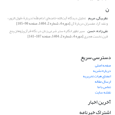
ن
نظربیگی، مریم
تحلیل دیدگاه آیت‌الله خامنه‌ای (دام ظلّه)ّ دربارۀ «قول الزور»
و نقد آراء مفسران دربارۀ آن
[دوره 4، شماره 2، 1404، صفحه 90-105]
نقی زاده، حسن
سیر تطور انگاره ستر شرعی زنان در نگاه قرآن‌پژوهان پنج
قرن نخست هجری
[دوره 4، شماره 2، 1404، صفحه 107-141]
دسترسی سریع
صفحه اصلی
درباره نشریه
اعضای هیات تحریریه
ارسال مقاله
تماس با ما
نقشه سایت
آخرین اخبار
اشتراک خبرنامه