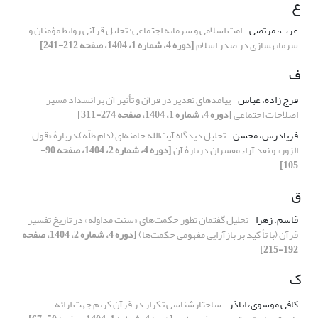
ع
عرب، مرتضی
امت اسلامی و سرمایه اجتماعی: تحلیل قرآنی روابط مؤمنان و
سرمایهسازی در صدر اسلام
[دوره 4، شماره 1، 1404، صفحه 212-241]
ف
فرج زاده، عباس
پیامدهای تعذیر در قرآن و تأثیر آن بر انسداد مسیر
اصلاحات اجتماعی
[دوره 4، شماره 1، 1404، صفحه 274-311]
فریادرس، محسن
تحلیل دیدگاه آیت‌الله خامنه‌ای (دام ظلّه)ّ دربارۀ «قول
الزور» و نقد آراء مفسران دربارۀ آن
[دوره 4، شماره 2، 1404، صفحه 90-
105]
ق
قاسم، زهرا
تحلیل گفتمان تطور حکمت‌های «سنت مداوله» در تاریخ تفسیر
قرآن (با تأ کید بر بازآرایی مفهومی حکمت‌ها)
[دوره 4، شماره 2، 1404، صفحه
192-215]
ک
کافی موسوی، اباذر
ساختارشناسی تکرار در قرآن کریم جهت ارائه