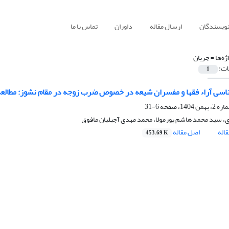
نویسندگان
ارسال مقاله
داوران
تماس با ما
ژه‌ها =
جریان
ات:
1
سی آراء فقها و مفسران شیعه در خصوص ضرب زوجه در مقام نشوز: مطالعه موردی آیه 
6-31
ی، سید محمد هاشم پورمولا، محمد مهدی آجیلیان مافوق
اله
اصل مقاله
453.69 K