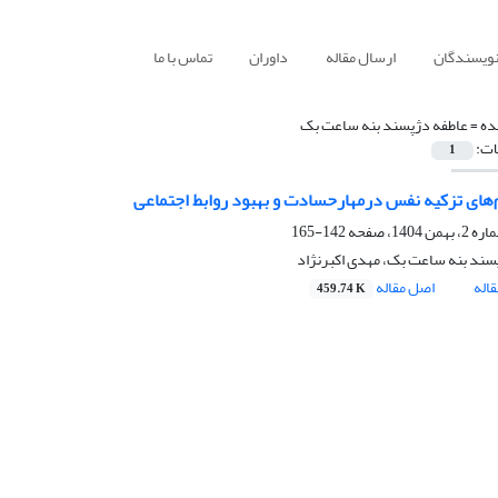
نویسندگان
ارسال مقاله
داوران
تماس با ما
ده =
عاطفه دژپسند بنه ساعت بک
ات:
1
های تزکیه نفس درمهارحسادت و بهبود روابط اجتماعی
142-165
سند بنه ساعت بک، مهدی اکبرنژاد
اله
اصل مقاله
459.74 K