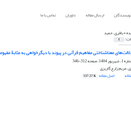
نویسندگان
ارسال مقاله
داوران
تماس با ما
ده =
باقری، حمید
ات:
1
دلالت‌های معناشناختی مفاهیم قرآنی در پیوند با دیگرخواهی به مثابۀ مفهو
312-346
، مریم زارع گاریزی
اله
اصل مقاله
537.57 K