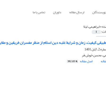
نویسندگان
ارسال مقاله
داوران
تماس با ما
ده =
ابراهیمی، لیلا
ات:
1
یقی کیفیت، زمان و شرایط غلبه دین اسلام از منظر مفسران فریقین و مقایسه آن با
هیمی، محسن خوش فر
اله
اصل مقاله
392.83 K